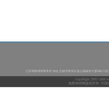
江苏海辉律师事务所
地址:无锡市新吴区龙山路融智大厦B栋11层
CopyRight 2005-2008 ww
海辉律师网版权所有 中国