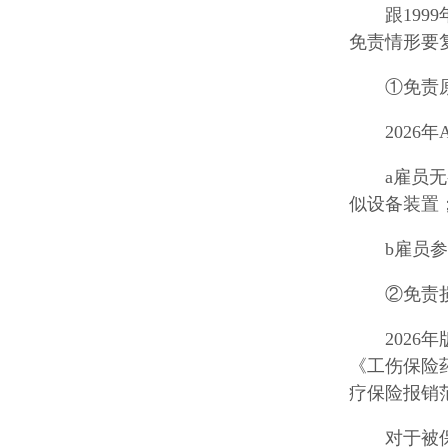
跟199
免责情形要
①免责
202
a雇员
似设备装置
b雇员
②免责
202
《工伤保险
疗保险报销
对于被