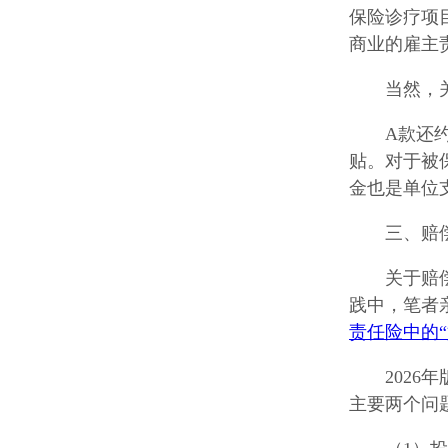
保险诊疗项
商业的雇主
当然，
A款还
贴。对于被
金也是单位
三、赔
关于赔
践中，笔者
责任险中的“
202
主要两个问