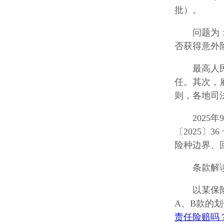
批）。
问题为
否获得意外
最高人
任。其次，
则，各地司
202
〔2025〕
险种边界、
条款解
以某保
A、B款的
责任险赔吗