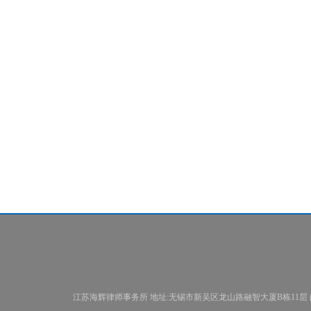
江苏海辉律师事务所
地址:无锡市新吴区龙山路融智大厦B栋11层